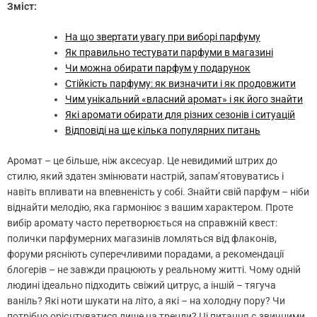
Зміст:
На що звертати увагу при виборі парфуму
Як правильно тестувати парфуми в магазині
Чи можна обирати парфум у подарунок
Стійкість парфуму: як визначити і як продовжити
Чим унікальний «власний аромат» і як його знайти
Які аромати обирати для різних сезонів і ситуацій
Відповіді на ще кілька популярних питань
Аромат – це більше, ніж аксесуар. Це невидимий штрих до
стилю, який здатен змінювати настрій, запам’ятовуватись і
навіть впливати на впевненість у собі. Знайти свій парфум – ніби
віднайти мелодію, яка гармоніює з вашим характером. Проте
вибір аромату часто перетворюється на справжній квест:
полички парфумерних магазинів ломляться від флаконів,
форуми рясніють суперечливими порадами, а рекомендації
блогерів – не завжди працюють у реальному житті. Чому одній
людині ідеально підходить свіжий цитрус, а іншій – тягуча
ваніль? Які ноти шукати на літо, а які – на холодну пору? Чи
потрібно орієнтуватися лише на тренди? Ці питання є звичними