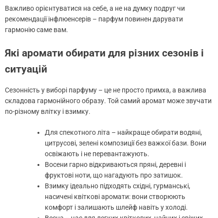
Важливо орієнтуватися на себе, а не на думку подруг чи
рекомендації інфлюенсерів – парфум повинен дарувати
гармонію саме вам.
Які аромати обирати для різних сезонів і
ситуацій
Сезонність у виборі парфуму – це не просто примха, а важлива
складова гармонійного образу. Той самий аромат може звучати
по-різному влітку і взимку.
Для спекотного літа – найкраще обирати водяні,
цитрусові, зелені композиції без важкої бази. Вони
освіжають і не перевантажують.
Восени гарно відкриваються пряні, деревні і
фруктові ноти, що нагадують про затишок.
Взимку ідеально підходять східні, гурманські,
насичені квіткові аромати: вони створюють
комфорт і залишають шлейф навіть у холоді.
Весна – час для легких квіткових, чайних і свіжих