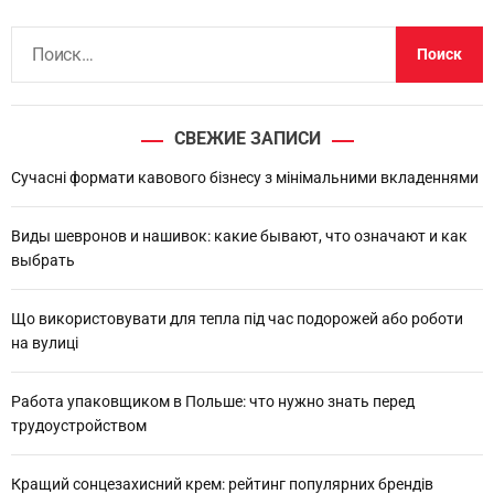
Н
а
й
т
СВЕЖИЕ ЗАПИСИ
и
:
Сучасні формати кавового бізнесу з мінімальними вкладеннями
Виды шевронов и нашивок: какие бывают, что означают и как
выбрать
Що використовувати для тепла під час подорожей або роботи
на вулиці
Работа упаковщиком в Польше: что нужно знать перед
трудоустройством
Кращий сонцезахисний крем: рейтинг популярних брендів