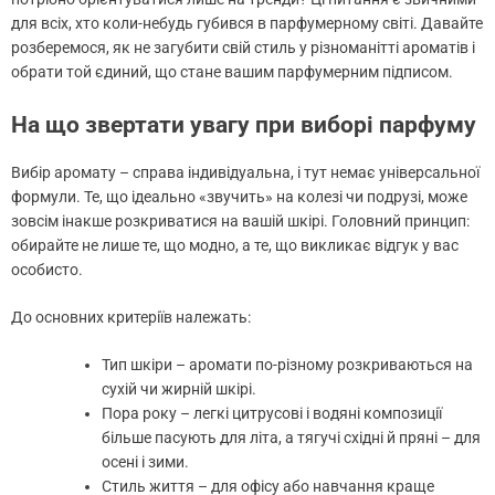
для всіх, хто коли-небудь губився в парфумерному світі. Давайте
розберемося, як не загубити свій стиль у різноманітті ароматів і
обрати той єдиний, що стане вашим парфумерним підписом.
На що звертати увагу при виборі парфуму
Вибір аромату – справа індивідуальна, і тут немає універсальної
формули. Те, що ідеально «звучить» на колезі чи подрузі, може
зовсім інакше розкриватися на вашій шкірі. Головний принцип:
обирайте не лише те, що модно, а те, що викликає відгук у вас
особисто.
До основних критеріїв належать:
Тип шкіри – аромати по-різному розкриваються на
сухій чи жирній шкірі.
Пора року – легкі цитрусові і водяні композиції
більше пасують для літа, а тягучі східні й пряні – для
осені і зими.
Стиль життя – для офісу або навчання краще