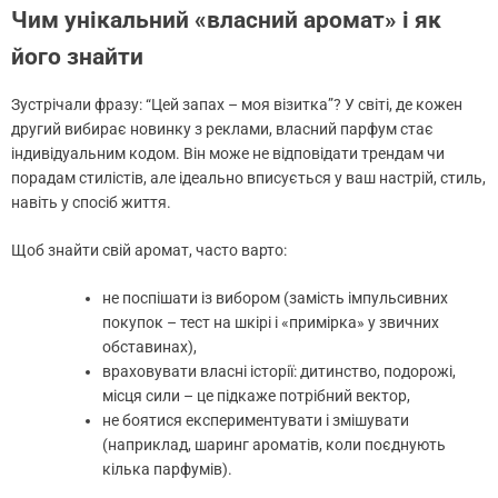
Чим унікальний «власний аромат» і як
його знайти
Зустрічали фразу: “Цей запах – моя візитка”? У світі, де кожен
другий вибирає новинку з реклами, власний парфум стає
індивідуальним кодом. Він може не відповідати трендам чи
порадам стилістів, але ідеально вписується у ваш настрій, стиль,
навіть у спосіб життя.
Щоб знайти свій аромат, часто варто:
не поспішати із вибором (замість імпульсивних
покупок – тест на шкірі і «примірка» у звичних
обставинах),
враховувати власні історії: дитинство, подорожі,
місця сили – це підкаже потрібний вектор,
не боятися експериментувати і змішувати
(наприклад, шаринг ароматів, коли поєднують
кілька парфумів).