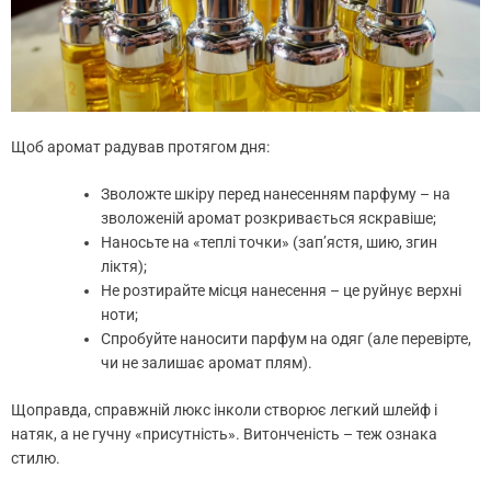
Щоб аромат радував протягом дня:
Зволожте шкіру перед нанесенням парфуму – на
зволоженій аромат розкривається яскравіше;
Наносьте на «теплі точки» (зап’ястя, шию, згин
ліктя);
Не розтирайте місця нанесення – це руйнує верхні
ноти;
Спробуйте наносити парфум на одяг (але перевірте,
чи не залишає аромат плям).
Щоправда, справжній люкс інколи створює легкий шлейф і
натяк, а не гучну «присутність». Витонченість – теж ознака
стилю.