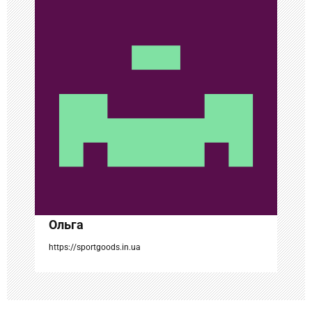
и
я
п
о
з
а
п
и
с
Ольга
я
https://sportgoods.in.ua
м