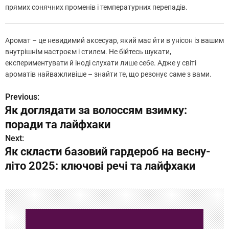
прямих сонячних променів і температурних перепадів.
Аромат – це невидимий аксесуар, який має йти в унісон із вашим
внутрішнім настроєм і стилем. Не бійтесь шукати,
експериментувати й іноді слухати лише себе. Адже у світі
ароматів найважливіше – знайти те, що резонує саме з вами.
Previous:
Н
Як доглядати за волоссям взимку:
а
поради та лайфхаки
в
Next:
Як скласти базовий гардероб на весну-
и
літо 2025: ключові речі та лайфхаки
г
а
ц