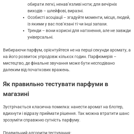
обирати легкі, ненав’язливі ноти; для вечірніх
виходів – шлейфові, виразні.
Особисті асоціації – згадуйте моменти, місця, людей,
із якими у вас пов’язані ті чи інші запахи.
Тренди – вони корисні для натхнення, але не завжди
універсальні.
Вибираючи парфум, орієнтуйтеся не на перші секунди аромату, а
на його розвиток упродовж кількох годин. Парфюмерія –
мистецтво, де фінальне звучання може бути несподівано
далеким від початкових вражень.
Як правильно тестувати парфуми в
магазині
Зустрічається класична помилка: нанести аромат на блотер,
вдихнути і відразу приймати рішення. Так можна втратити шанс
зрозуміти справжню сутність парфуму.
Правильний алгоритм тестування: