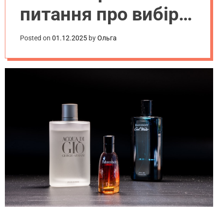
.
питання про вибір
u
a
парфуму
Posted on
01.12.2025
by
Ольга