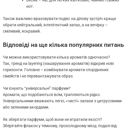
нот.
Також важливо враховувати подію: на ділову зустріч краще
обрати нейтральний, інтелігентний запах, а на вечірку –
сміливий, яскравий.
Відповіді на ще кілька популярних питань
Чи можна використовувати кілька ароматів одночасно?
Так, тренд на layering (нашарування ароматів) відкрив нові
горизонти. Головне – комбінувати аромати споріднених
сімейств і не перевантажувати образ.
Чи існують “універсальні” парфуми?
Аромати, що подобаються всім, трапляються рідко.
Універсальними вважають легкі, «чисті» запахи з цитрусовими
або зеленими акордами.
Як зберігати парфуми, щоб вони не втратили якості?
Зберігайте флакон у темному, прохолодному місці, подалі від