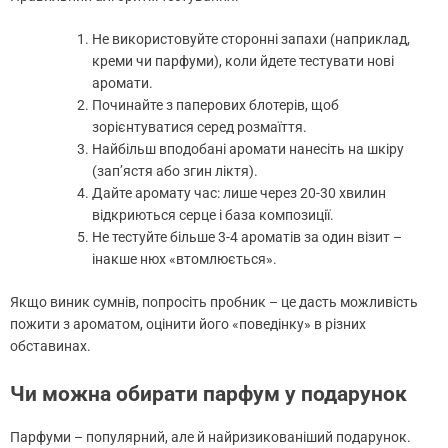
Не використовуйте сторонні запахи (наприклад,
креми чи парфуми), коли йдете тестувати нові
аромати.
Починайте з паперових блотерів, щоб
зорієнтуватися серед розмаїття.
Найбільш вподобані аромати нанесіть на шкіру
(зап’ястя або згин ліктя).
Дайте аромату час: лише через 20-30 хвилин
відкриються серце і база композиції.
Не тестуйте більше 3-4 ароматів за один візит –
інакше нюх «втомлюється».
Якщо виник сумнів, попросіть пробник – це дасть можливість
пожити з ароматом, оцінити його «поведінку» в різних
обставинах.
Чи можна обирати парфум у подарунок
Парфуми – популярний, але й найризикованіший подарунок.