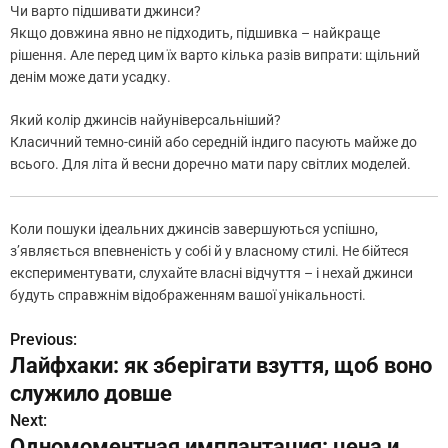
Чи варто підшивати джинси?
Якщо довжина явно не підходить, підшивка – найкраще
рішення. Але перед цим їх варто кілька разів випрати: щільний
денім може дати усадку.
Який колір джинсів найуніверсальніший?
Класичний темно-синій або середній індиго пасують майже до
всього. Для літа й весни доречно мати пару світлих моделей.
Коли пошуки ідеальних джинсів завершуються успішно,
з’являється впевненість у собі й у власному стилі. Не бійтеся
експериментувати, слухайте власні відчуття – і нехай джинси
будуть справжнім відображенням вашої унікальності.
Previous:
Н
Лайфхаки: як зберігати взуття, щоб воно
а
служило довше
в
Next:
Одномоментная имплантация: цена и