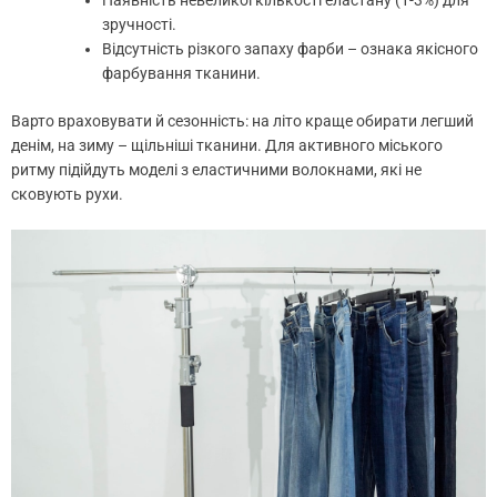
Наявність невеликої кількості еластану (1-3%) для
зручності.
Відсутність різкого запаху фарби – ознака якісного
фарбування тканини.
Варто враховувати й сезонність: на літо краще обирати легший
денім, на зиму – щільніші тканини. Для активного міського
ритму підійдуть моделі з еластичними волокнами, які не
сковують рухи.