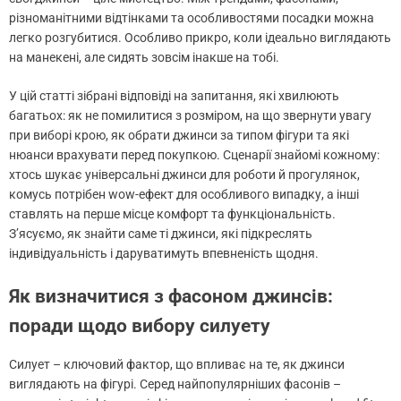
різноманітними відтінками та особливостями посадки можна
легко розгубитися. Особливо прикро, коли ідеально виглядають
на манекені, але сидять зовсім інакше на тобі.
У цій статті зібрані відповіді на запитання, які хвилюють
багатьох: як не помилитися з розміром, на що звернути увагу
при виборі крою, як обрати джинси за типом фігури та які
нюанси врахувати перед покупкою. Сценарії знайомі кожному:
хтось шукає універсальні джинси для роботи й прогулянок,
комусь потрібен wow-ефект для особливого випадку, а інші
ставлять на перше місце комфорт та функціональність.
З’ясуємо, як знайти саме ті джинси, які підкреслять
індивідуальність і даруватимуть впевненість щодня.
Як визначитися з фасоном джинсів:
поради щодо вибору силуету
Силует – ключовий фактор, що впливає на те, як джинси
виглядають на фігурі. Серед найпопулярніших фасонів –