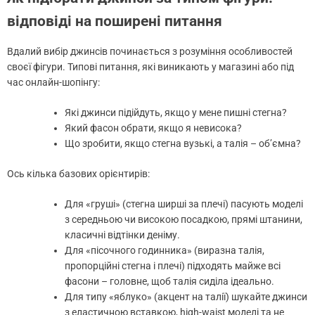
відповіді на поширені питання
Вдалий вибір джинсів починається з розуміння особливостей
своєї фігури. Типові питання, які виникають у магазині або під
час онлайн-шопінгу:
Які джинси підійдуть, якщо у мене пишні стегна?
Який фасон обрати, якщо я невисока?
Що зробити, якщо стегна вузькі, а талія – об’ємна?
Ось кілька базових орієнтирів:
Для «груші» (стегна ширші за плечі) пасують моделі
з середньою чи високою посадкою, прямі штанини,
класичні відтінки деніму.
Для «пісочного годинника» (виразна талія,
пропорційні стегна і плечі) підходять майже всі
фасони – головне, щоб талія сиділа ідеально.
Для типу «яблуко» (акцент на талії) шукайте джинси
з еластичною вставкою, high-waist моделі та не