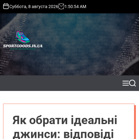
S
Суббота, 8 августа 2026
1
:
50
:
55
AM
k
i
p
t
o
c
o
s
n
p
t
o
e
r
n
t
t
M
S
g
e
e
o
n
a
o
u
r
c
d
h
s
Як обрати ідеальні
.
i
джинси: відповіді
n