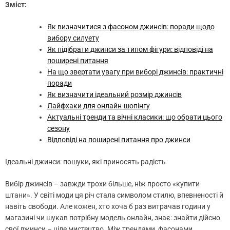
Зміст:
Як визначитися з фасоном джинсів: поради щодо
вибору силуету
Як підібрати джинси за типом фігури: відповіді на
поширені питання
На що звертати увагу при виборі джинсів: практичні
поради
Як визначити ідеальний розмір джинсів
Лайфхаки для онлайн-шопінгу
Актуальні тренди та вічні класики: що обрати цього
сезону
Відповіді на поширені питання про джинси
Ідеальні джинси: пошуки, які приносять радість
Вибір джинсів – завжди трохи більше, ніж просто «купити
штани». У світі моди ця річ стала символом стилю, впевненості й
навіть свободи. Але кожен, хто хоча б раз витрачав години у
магазині чи шукав потрібну модель онлайн, знає: знайти дійсно
свої джинси – ціле мистецтво. Між трендами, фасонами,