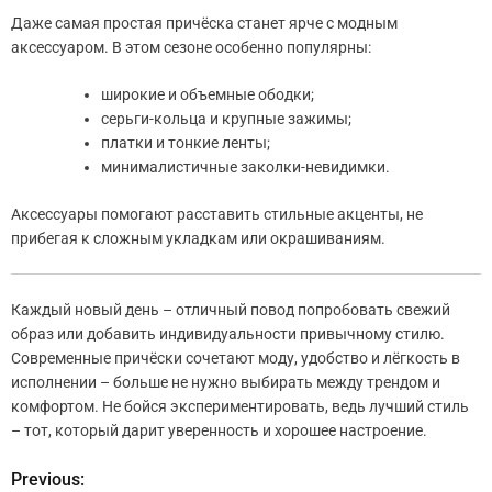
Даже самая простая причёска станет ярче с модным
аксессуаром. В этом сезоне особенно популярны:
широкие и объемные ободки;
серьги-кольца и крупные зажимы;
платки и тонкие ленты;
минималистичные заколки-невидимки.
Аксессуары помогают расставить стильные акценты, не
прибегая к сложным укладкам или окрашиваниям.
Каждый новый день – отличный повод попробовать свежий
образ или добавить индивидуальности привычному стилю.
Современные причёски сочетают моду, удобство и лёгкость в
исполнении – больше не нужно выбирать между трендом и
комфортом. Не бойся экспериментировать, ведь лучший стиль
– тот, который дарит уверенность и хорошее настроение.
Previous:
Н