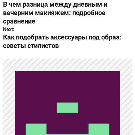
В чем разница между дневным и
а
вечерним макияжем: подробное
в
сравнение
Next:
и
Как подобрать аксессуары под образ:
г
советы стилистов
а
ц
и
я
п
о
з