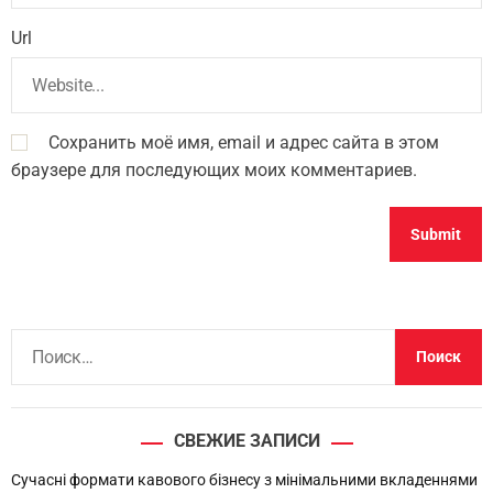
Url
Сохранить моё имя, email и адрес сайта в этом
браузере для последующих моих комментариев.
Н
а
й
т
СВЕЖИЕ ЗАПИСИ
и
:
Сучасні формати кавового бізнесу з мінімальними вкладеннями