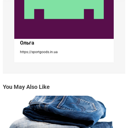
а
п
и
с
Ольга
я
https://sportgoods.in.ua
м
You May Also Like