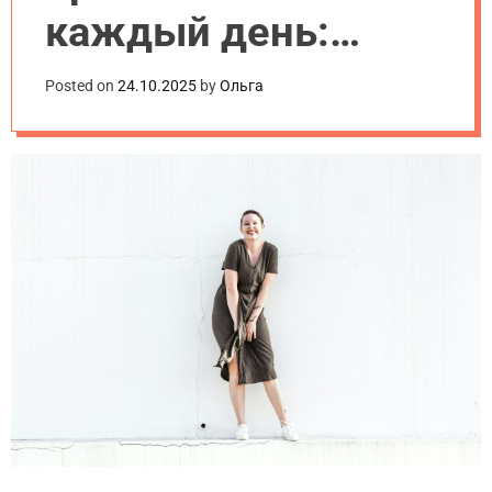
.
каждый день:
u
a
простые варианты
Posted on
24.10.2025
by
Ольга
на 2025 год