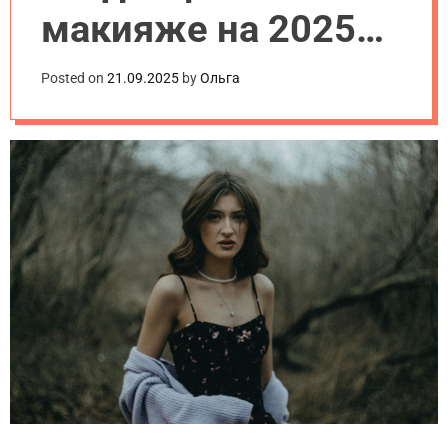
.
макияже на 2025
u
a
год
Posted on
21.09.2025
by
Ольга