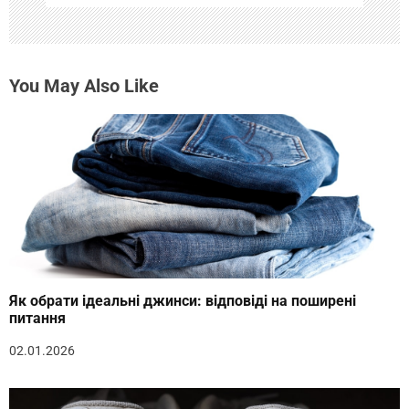
м
You May Also Like
Як обрати ідеальні джинси: відповіді на поширені
питання
02.01.2026