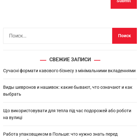
Н
а
й
т
СВЕЖИЕ ЗАПИСИ
и
:
Сучасні формати кавового бізнесу з мінімальними вкладеннями
Виды шевронов и нашивок: какие бывают, что означают и как
выбрать
Що використовувати для тепла під час подорожей або роботи
на вулиці
Работа упаковщиком в Польше: что нужно знать перед