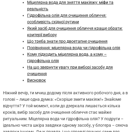
Міцелярна вода для зняття макіяжу: міфи та
реальність
Гідрофільна олія для очищення обличчя:
особливість східної рутини
Який засіб для очищення обличчя краще обрати:
критерії вибору
Що треба знати про двоетапне очищення
Порівняння: міцелярна вода чи гідрофільна олія
Кому підходить міцелярна вода, а кому –
гідрофільна олія
На що звернути увагу при виборі засобу для
очищення
Висновок
Ніжний вечір, ти мчиш додому після активного робочого дня, а в
голові – лише одна думка: «Скоріше змити макіяж!» Знайоме
відчуття? У той момент, коли до дзеркала лишається кілька
кроків, вибір засобу для очищення обличчя стає майже
ритуальним. Міцелярна вода чи гідрофільна олія? У подруги –
ідеально чиста шкіра завдяки одному засобу, у блогера – сяюча
завдяки іншому. Де ж правда, і що справді працює саме для