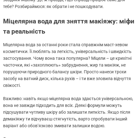
тебе? Розбираймося: як обрати і не пошкодувати.
Міцелярна вода для зняття макіяжу: міфи
та реальність
Міцелярна вода за останні роки стала справжнім маст-хевом
косметички. Її люблять за легкість, універсальність і швидкість
застосування. Чому вона така популярна? Міцели – це крихітні
часточки, які «захоплюють» забруднення, жир та макіяж, не
порушуючи природного балансу шкіри. Просто нанеси трохи
засобу на ватний диск, кілька рухів – і ти вже зловила відчуття
свіжості.
Важливо: навіть якщо міцелярна вода здається універсальною,
вона не завжди підходить для всіх. Деякі формули можуть
підсушувати чутливу шкіру або залишати липкість. Якщо після
демакіяжу ти відчуваєш стягнутість, варто спробувати інший
варіант або обов’язково змивати залишки водою.