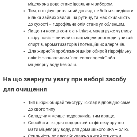
міцелярна вода стане ідеальним вибором.
Тим, хто цінує ретельний догляд, не боїться виділити
кілька зайвих хвилин на рутину, та має схильність
до сухості – гідрофільна олія стане улюбленцем.
Якщо ти носиш контактні лінзи, маєш дуже чутливу
шкіру повік – вивчай склад міцелярної води: уникай
спиртів, ароматизаторів і потенційних алергенів.
Для жирної й проблемної шкіри обирай гідрофільну
олію із зазначенням “non-comedogenic” або
міцелярну воду без олій.
На що звернути увагу при виборі засобу
для очищення
Тип шкіри: обирай текстуру і склад відповідно саме
до свого типу.
Склад: чим менше подразників, тим краще.
Спосіб життя: для подорожей та фітнесу зручно
мати міцелярну воду, для домашнього SPA – олію.
Схильність до алергій: уважно читай етикетки,