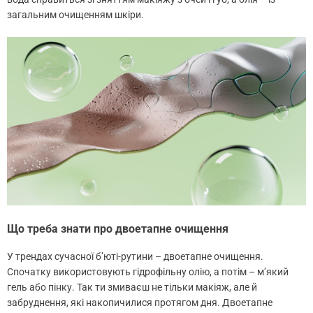
загальним очищенням шкіри.
Що треба знати про двоетапне очищення
У трендах сучасної б’юті-рутини – двоетапне очищення.
Спочатку використовують гідрофільну олію, а потім – м’який
гель або пінку. Так ти змиваєш не тільки макіяж, але й
забруднення, які накопичилися протягом дня. Двоетапне