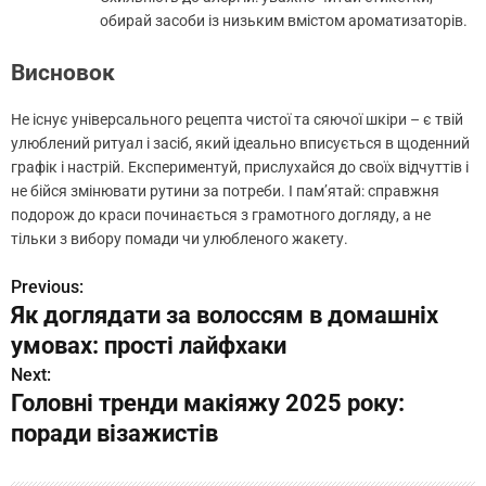
обирай засоби із низьким вмістом ароматизаторів.
Висновок
Не існує універсального рецепта чистої та сяючої шкіри – є твій
улюблений ритуал і засіб, який ідеально вписується в щоденний
графік і настрій. Експериментуй, прислухайся до своїх відчуттів і
не бійся змінювати рутини за потреби. І пам’ятай: справжня
подорож до краси починається з грамотного догляду, а не
тільки з вибору помади чи улюбленого жакету.
Previous:
Н
Як доглядати за волоссям в домашніх
а
умовах: прості лайфхаки
в
Next:
Головні тренди макіяжу 2025 року:
и
поради візажистів
г