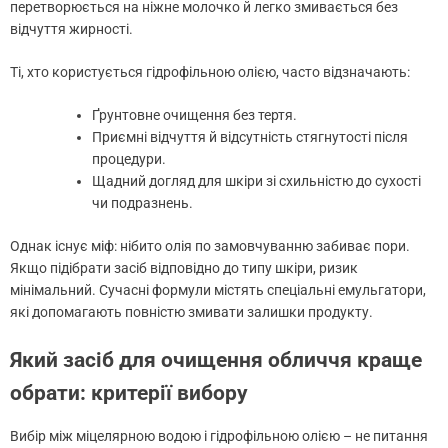
перетворюється на ніжне молочко й легко змивається без
відчуття жирності.
Ті, хто користується гідрофільною олією, часто відзначають:
Ґрунтовне очищення без тертя.
Приємні відчуття й відсутність стягнутості після
процедури.
Щадний догляд для шкіри зі схильністю до сухості
чи подразнень.
Однак існує міф: нібито олія по замовчуванню забиває пори.
Якщо підібрати засіб відповідно до типу шкіри, ризик
мінімальний. Сучасні формули містять спеціальні емульгатори,
які допомагають повністю змивати залишки продукту.
Який засіб для очищення обличчя краще
обрати: критерії вибору
Вибір між міцелярною водою і гідрофільною олією – не питання