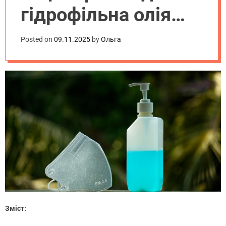
.
гідрофільна олія
u
a
для очищення
Posted on
09.11.2025
by
Ольга
обличчя
Зміст: