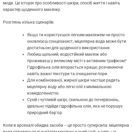
моди. Це історія про особливості шкіри, спосіб життя і навіть
характер щоденного макіяжу.
Розглянь кілька сценаріїв:
Якщо ти користуєшся легким макіяжем чи просто
оновлюєш сонцезахист, міцелярна вода може бути
достатньою для щоденного використання.
Любиш щільний, водостійкий макіяж або
проживаєш у великому місті з активним трафіком?
Гідрофільна олія впорається краще, розчиняючи
навіть важкі текстури та очищаючи пори.
Для комбінованої, жирної шкіри частіше радять
міцелярну воду або легкі олії з мінімальною
комедогенністю.
Сухій і чутливій шкірі, схильною до почервонінь,
ідеально підійде гідрофільна олія, яка не порушує
природний бар’єр.
Коли в арсеналі обидва засоби – це просто суперсила: міцелярна
вода справиться зі зняттям макіяжу з очей і губ, а олія – із