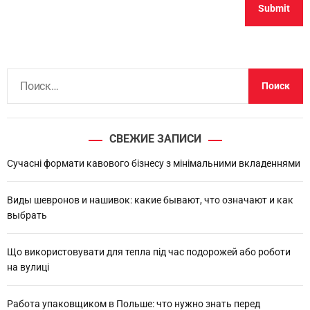
Н
а
й
т
СВЕЖИЕ ЗАПИСИ
и
:
Сучасні формати кавового бізнесу з мінімальними вкладеннями
Виды шевронов и нашивок: какие бывают, что означают и как
выбрать
Що використовувати для тепла під час подорожей або роботи
на вулиці
Работа упаковщиком в Польше: что нужно знать перед