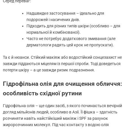
Серед переваг:
Надшвидке застосування – ідеально для
подорожей і насичених днів.
Підходить для різних типів шкіри (особливо – для
нормальної й комбінованої).
Часто не потребує додаткового змивання (але
дерматологи радять цей крок не пропускати).
Та є й нюанси. Стійкий макіяж або водостійкий сонцезахист не
завжди піддаються міцелям із першої спроби. Тоді доведеться
потерти шкіру – а це завжди ризик подразнення.
Гідрофільна олія для очищення обличчя:
особливість східної рутини
Гідрофільна олія – ще один засіб, з якого починається вечірній
догляд мільйонів людей, особливо в Азії. Її фішка – здатність
розчиняти навіть найстійкіший макіяж і SPF за рахунок
жиророзчинних молекул. Під час контакту з водою олія