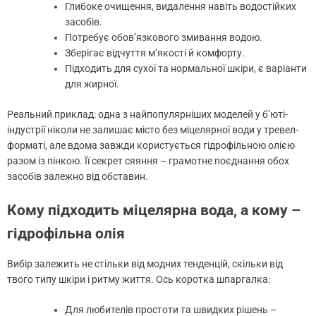
Глибоке очищення, видалення навіть водостійких
засобів.
Потребує обов’язкового змивання водою.
Зберігає відчуття м’якості й комфорту.
Підходить для сухої та нормальної шкіри, є варіанти
для жирної.
Реальний приклад: одна з найпопулярніших моделей у б’юті-
індустрії ніколи не залишає місто без міцелярної води у тревел-
форматі, але вдома завжди користується гідрофільною олією
разом із пінкою. Її секрет сяяння – грамотне поєднання обох
засобів залежно від обставин.
Кому підходить міцелярна вода, а кому –
гідрофільна олія
Вибір залежить не стільки від модних тенденцій, скільки від
твого типу шкіри і ритму життя. Ось коротка шпаргалка:
Для любителів простоти та швидких рішень –