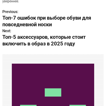
увереннее.
Previous:
Н
Топ-7 ошибок при выборе обуви для
а
повседневной носки
в
Next:
Топ-5 аксессуаров, которые стоит
и
включить в образ в 2025 году
г
а
ц
и
я
п
о