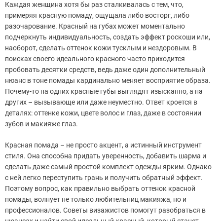
Каждая женщина хотя бы раз сталкивалась с тем, что,
примеряя красную помаду, ощущала либо восторг, либо
разочарование. Красный на губах может моментально
подчеркнуть индивидуальность, создать эффект роскоши или,
наоборот, сделать оттенок кожи тусклым и нездоровым. В
поисках своего идеального красного часто приходится
пробовать десятки средств, ведь даже один дополнительный
нюанс в тоне помады кардинально меняет восприятие образа.
Почему-то на одних красные губы выглядят изысканно, а на
других – вызывающе или даже неуместно. Ответ кроется в
деталях: оттенке кожи, цвете волос и глаз, даже в состоянии
зубов и макияже глаз.
Красная помада – не просто акцент, а истинный инструмент
стиля. Она способна придать уверенность, добавить шарма и
сделать даже самый простой комплект одежды ярким. Однако
с ней легко переступить грань и получить обратный эффект.
Поэтому вопрос, как правильно выбрать оттенок красной
помады, волнует не только любительниц макияжа, но и
профессионалов. Советы визажистов помогут разобраться в