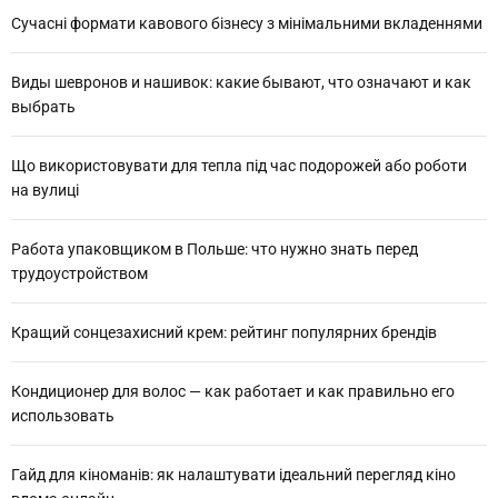
:
Сучасні формати кавового бізнесу з мінімальними вкладеннями
Виды шевронов и нашивок: какие бывают, что означают и как
выбрать
Що використовувати для тепла під час подорожей або роботи
на вулиці
Работа упаковщиком в Польше: что нужно знать перед
трудоустройством
Кращий сонцезахисний крем: рейтинг популярних брендів
Кондиционер для волос — как работает и как правильно его
использовать
Гайд для кіноманів: як налаштувати ідеальний перегляд кіно