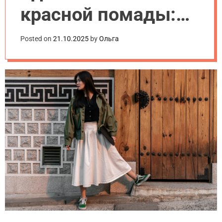
.
красной помады:
u
a
рекомендации
Posted on
21.10.2025
by
Ольга
визажистов