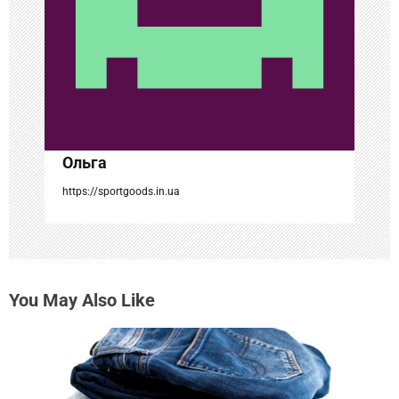
з
а
п
и
с
Ольга
я
https://sportgoods.in.ua
м
You May Also Like