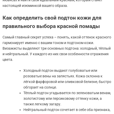
нюансах и найти свой идеальный красный, который станет
настоящей изюминкой вашего образа.
Как определить свой подтон кожи для
правильного выбора красной помады
Самый главный секрет успеха – понять, какой оттенок красного
гармонирует именно с вашим тоном и подтоном кожи.
Визажисты выделяют три основных подтона: холодный, тёплый
и нейтральный. У каждого из них свои особенности отражения
цвета.
Холодный подтон выдают голубоватые или
розоватые вены на запястьях. Кожа склонна к
лёгкой фарфоровой или оливковой белизне, быстро
обгорает на солнце.
Тёплый подтон угадывается по зеленоватым венам,
золотистому или персиковому оттенку кожи, а
также легкому загару.
Нейтральный подтон сочетает в себе оба признака,