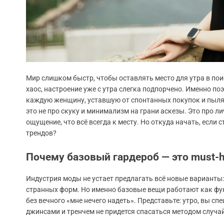
Мир слишком быстр, чтобы оставлять место для утра в пои
хаос, настроение уже с утра слегка подпорчено. Именно по
каждую женщину, уставшую от спонтанных покупок и пыля
это не про скуку и минимализм на грани аскезы. Это про л
ощущение, что всё всегда к месту. Но откуда начать, если
трендов?
Почему базовый гардероб — это must
Индустрия моды не устает предлагать всё новые варианты
странных форм. Но именно базовые вещи работают как фу
без вечного «мне нечего надеть». Представьте: утро, вы с
джинсами и тренчем не придется спасаться методом случа