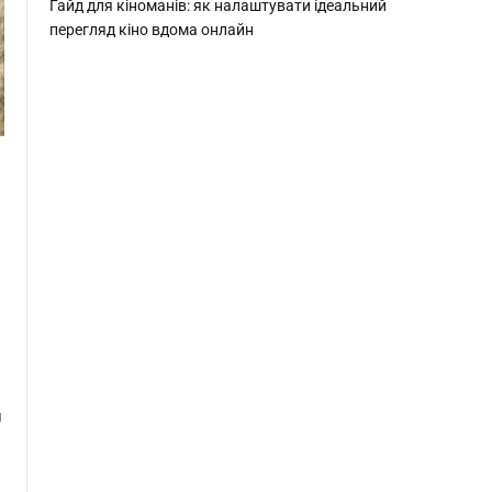
Гайд для кіноманів: як налаштувати ідеальний
перегляд кіно вдома онлайн
ы