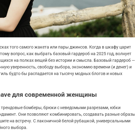
сках того самого жакета или пары джинсов. Когда в шкафу царит
этому вопрос, как выбрать базовый гардероб на 2025 год, волнует
щихся на полках вещей без истории и смысла. Базовый гардероб —
ичную уверенность, свободу выбора, экономию времени (и денег) и
 стиль будто бы распадается на тысячу модных блогов и новых
-have для современной женщины
: трендовые бомберы, брюки с неведомыми разрезами, юбки
ндамент. Они позволяют комбинировать, создавать разные образ
пешите на встречу. С лаконичной белой рубашкой, универсальными
йного выбора.