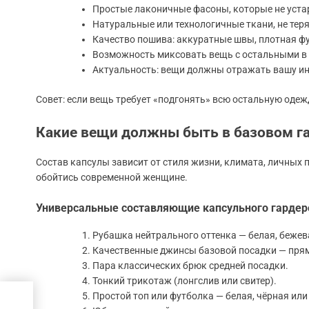
Простые лаконичные фасоны, которые не уста
Натуральные или технологичные ткани, не тер
Качество пошива: аккуратные швы, плотная ф
Возможность миксовать вещь с остальными в 
Актуальность: вещи должны отражать вашу инд
Совет: если вещь требует «подгонять» всю остальную одежду
Какие вещи должны быть в базовом га
Состав капсулы зависит от стиля жизни, климата, личных п
обойтись современной женщине.
Универсальные составляющие капсульного гардер
Рубашка нейтрального оттенка — белая, бежева
Качественные джинсы базовой посадки — прям
Пара классических брюк средней посадки.
Тонкий трикотаж (лонгслив или свитер).
Простой топ или футболка — белая, чёрная или