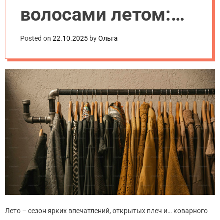
.
волосами летом:
u
a
лучшие средства и
Posted on
22.10.2025
by
Ольга
лайфхаки
Лето – сезон ярких впечатлений, открытых плеч и… коварного