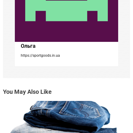
а
п
и
с
Ольга
я
https://sportgoods.in.ua
м
You May Also Like