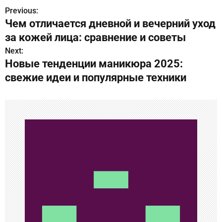
Previous:
Н
Чем отличается дневной и вечерний уход
а
за кожей лица: сравнение и советы
в
Next:
Новые тенденции маникюра 2025:
и
свежие идеи и популярные техники
г
а
ц
и
я
п
о
з