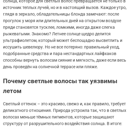
солнца, которое для светлых волос превращается не только в
источник теплых лучей, но и в настоящий вызов. Каждое утро,
глядя в зеркало, обладательницы блонда замечают: после
прогулок у моря или длительных дней на открытом воздухе
пряди становятся тусклее, ломкими, иногда даже слегка
рыжеватыми. Знакомо? Летнее солнце щедро делится
ультрафиолетом, который может беспощадно высветлить и
иссушить шевелюру. Но не все потеряно: правильный уход,
подобранные средства и пара нестандартных лайфхаков
способны вернуть волосам сияние и мягкость, даже если весь
день проведён на солнечной террасе или пляже.
Почему светлые волосы так уязвимы
летом
Светлый оттенок – это красиво, свежо и, как правило, требует
деликатного отношения. Природа устроила так, что в светлых
волосах меньше тёмных пигментов, которые защищают
структуру от разрушительного воздействия солнца. В итоге: