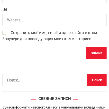
Url
Сохранить моё имя, email и адрес сайта в этом
браузере для последующих моих комментариев.
Н
а
й
т
СВЕЖИЕ ЗАПИСИ
и
:
Сучасні формати кавового бізнесу з мінімальними вкладеннями