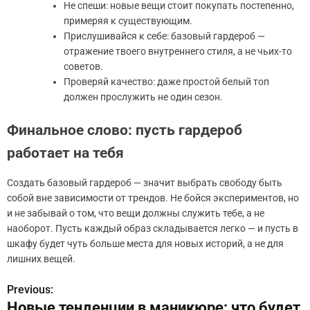
Не спеши: новые вещи стоит покупать постепенно,
примеряя к существующим.
Прислушивайся к себе: базовый гардероб —
отражение твоего внутреннего стиля, а не чьих-то
советов.
Проверяй качество: даже простой белый топ
должен прослужить не один сезон.
Финальное слово: пусть гардероб
работает на тебя
Создать базовый гардероб — значит выбрать свободу быть
собой вне зависимости от трендов. Не бойся экспериментов, но
и не забывай о том, что вещи должны служить тебе, а не
наоборот. Пусть каждый образ складывается легко — и пусть в
шкафу будет чуть больше места для новых историй, а не для
лишних вещей.
Previous:
Н
Новые тенденции в маникюре: что будет