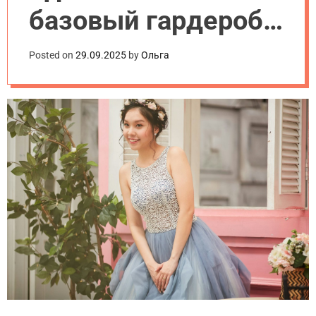
.
базовый гардероб
u
a
для женщин в 2025
Posted on
29.09.2025
by
Ольга
году: пошаговая
инструкция