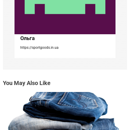
п
и
с
Ольга
я
https://sportgoods.in.ua
м
You May Also Like