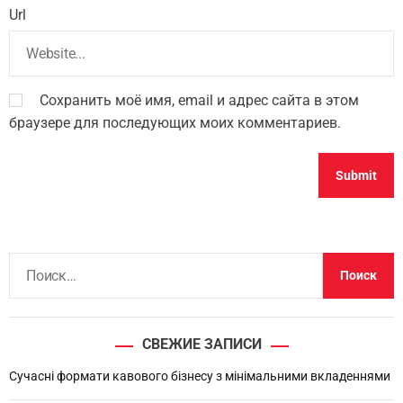
Url
Сохранить моё имя, email и адрес сайта в этом
браузере для последующих моих комментариев.
Н
а
й
т
СВЕЖИЕ ЗАПИСИ
и
:
Сучасні формати кавового бізнесу з мінімальними вкладеннями