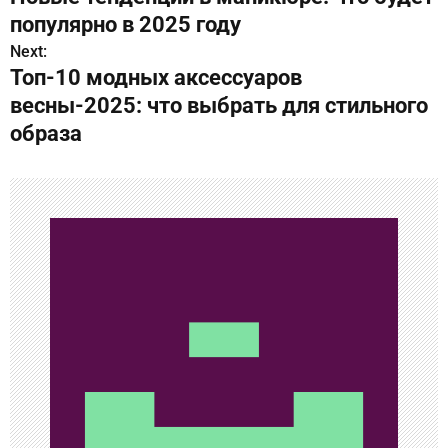
а
популярно в 2025 году
в
Next:
Топ-10 модных аксессуаров
и
весны-2025: что выбрать для стильного
г
образа
а
ц
и
я
п
о
з
а