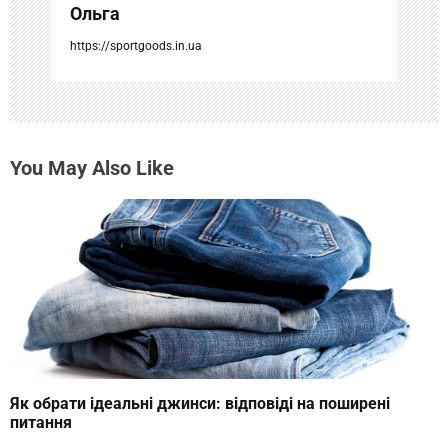
Ольга
я
https://sportgoods.in.ua
м
You May Also Like
Як обрати ідеальні джинси: відповіді на поширені
питання