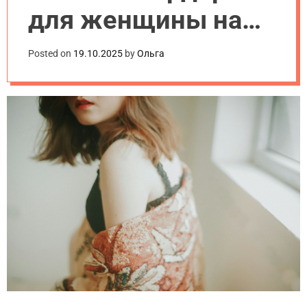
.
для женщины на
u
a
2025 год:
Posted on
19.10.2025
by
Ольга
пошаговая
инструкция