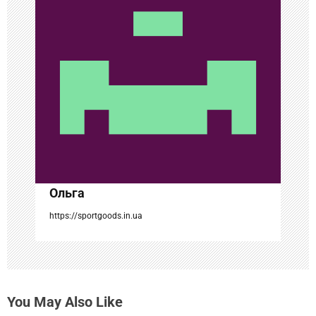
я
п
о
з
а
п
и
с
Ольга
я
https://sportgoods.in.ua
м
You May Also Like