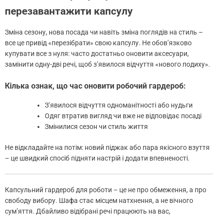
перезавантажити капсулу
Зміна сезону, нова посада чи навіть зміна поглядів на стиль –
все це привід «перезібрати» свою капсулу. Не обов’язково
купувати все з нуля: часто достатньо оновити аксесуари,
замінити одну-дві речі, щоб з’явилося відчуття «нового подиху».
Кілька ознак, що час оновити робочий гардероб:
З’явилося відчуття одноманітності або нудьги
Одяг втратив вигляд чи вже не відповідає посаді
Змінилися сезон чи стиль життя
Не відкладайте на потім: новий піджак або пара якісного взуття
– це швидкий спосіб підняти настрій і додати впевненості.
Капсульний гардероб для роботи – це не про обмеження, а про
свободу вибору. Шафа стає місцем натхнення, а не вічного
сум’яття. Дбайливо відібрані речі працюють на вас,