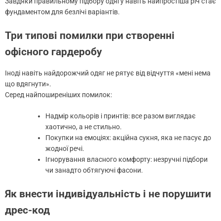
Завдяки правильному підбору одягу навіть найпростіша річ стає
фундаментом для безлічі варіантів.
Три типові помилки при створенні
офісного гардеробу
Іноді навіть найдорожчий одяг не рятує від відчуття «мені нема
що вдягнути».
Серед найпоширеніших помилок:
Надмір кольорів і принтів: все разом виглядає
хаотично, а не стильно.
Покупки на емоціях: акційна сукня, яка не пасує до
жодної речі.
Ігнорування власного комфорту: незручні підбори
чи занадто обтягуючі фасони.
Як внести індивідуальність і не порушити
дрес-код