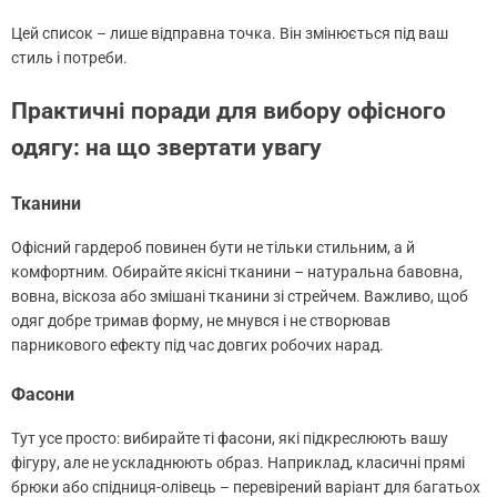
Цей список – лише відправна точка. Він змінюється під ваш
стиль і потреби.
Практичні поради для вибору офісного
одягу: на що звертати увагу
Тканини
Офісний гардероб повинен бути не тільки стильним, а й
комфортним. Обирайте якісні тканини – натуральна бавовна,
вовна, віскоза або змішані тканини зі стрейчем. Важливо, щоб
одяг добре тримав форму, не мнувся і не створював
парникового ефекту під час довгих робочих нарад.
Фасони
Тут усе просто: вибирайте ті фасони, які підкреслюють вашу
фігуру, але не ускладнюють образ. Наприклад, класичні прямі
брюки або спідниця-олівець – перевірений варіант для багатьох