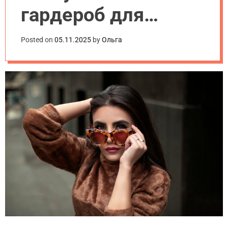
.
гардероб для
u
a
роботи: практичні
Posted on
05.11.2025
by
Ольга
поради та ідеї