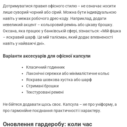
Дотримуватися правил офісного стилю – не означає носити
лише суворий чорний або сірий. Можна бути індивідуальною
навіть у межах робочого дрес-коду. Наприклад, додати
невеликий акцент – кольоровий ремінь або цікаву брошку.
Оксана, яка працює у банківській сфері, зізнається: «Мій фішка
– яскравий шарф. Це мій талісман, який додає впевненості
навіть у найважчі дні».
Варіанти аксесуарів для офісної капсули
Класичний годинник
Лаконічні сережки або мінімалістичне кольє
Яскрава шовкова хустка або шарф
Стримані брошки
Текстуровані ремені
Не бійтеся додавати щось своє. Капсула – не про уніформу, а
про гармонійне поєднання практичності і характеру.
Оновлення гардеробу: коли час