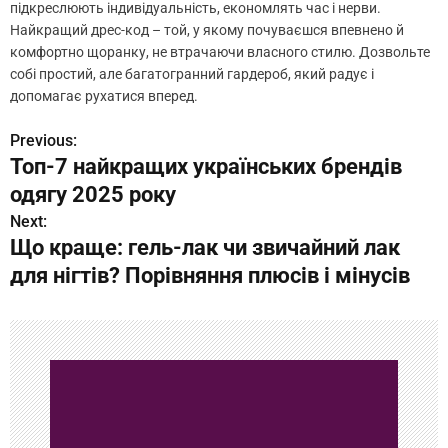
підкреслюють індивідуальність, економлять час і нерви.
Найкращий дрес-код – той, у якому почуваєшся впевнено й
комфортно щоранку, не втрачаючи власного стилю. Дозвольте
собі простий, але багатогранний гардероб, який радує і
допомагає рухатися вперед.
Previous:
Н
Топ-7 найкращих українських брендів
а
одягу 2025 року
в
Next:
Що краще: гель-лак чи звичайний лак
и
для нігтів? Порівняння плюсів і мінусів
г
а
ц
и