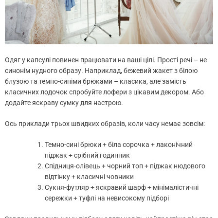
Одяг у капсулі повинен працювати на ваші цілі. Прості речі – не
синонім нудного образу. Наприклад, бежевий жакет з білою
блузою та темно-синіми брюками – класика, але замість
класичних лодочок спробуйте лофери з цікавим декором. Або
додайте яскраву сумку для настрою.
Ось приклади трьох швидких образів, коли часу немає зовсім:
Темно-сині брюки + біла сорочка + лаконічний
піджак + срібний годинник
Спідниця-олівець + чорний топ + піджак нюдового
відтінку + класичні човники
Сукня-футляр + яскравий шарф + мінімалістичні
сережки + туфлі на невисокому підборі