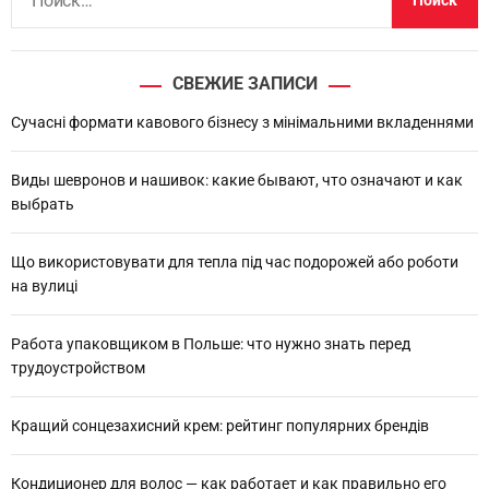
а
й
т
СВЕЖИЕ ЗАПИСИ
и
:
Сучасні формати кавового бізнесу з мінімальними вкладеннями
Виды шевронов и нашивок: какие бывают, что означают и как
выбрать
Що використовувати для тепла під час подорожей або роботи
на вулиці
Работа упаковщиком в Польше: что нужно знать перед
трудоустройством
Кращий сонцезахисний крем: рейтинг популярних брендів
Кондиционер для волос — как работает и как правильно его