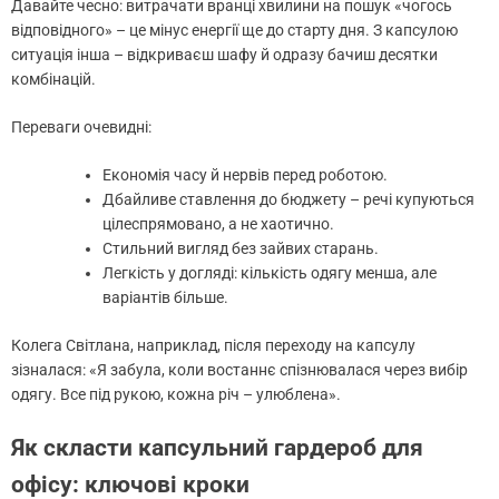
Давайте чесно: витрачати вранці хвилини на пошук «чогось
відповідного» – це мінус енергії ще до старту дня. З капсулою
ситуація інша – відкриваєш шафу й одразу бачиш десятки
комбінацій.
Переваги очевидні:
Економія часу й нервів перед роботою.
Дбайливе ставлення до бюджету – речі купуються
цілеспрямовано, а не хаотично.
Стильний вигляд без зайвих старань.
Легкість у догляді: кількість одягу менша, але
варіантів більше.
Колега Світлана, наприклад, після переходу на капсулу
зізналася: «Я забула, коли востаннє спізнювалася через вибір
одягу. Все під рукою, кожна річ – улюблена».
Як скласти капсульний гардероб для
офісу: ключові кроки