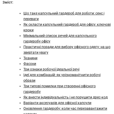
Зміст:
Що таке капсульний гардероб для роботи: сенс і
переваги
Як скласти капсульний гардероб для офісу: ключові
кроки
Мінімальний список речей для капсульного
гардеробу офісу
Практичні поради для вибору офісного одягу: на що
звертати увагу
Тканини
Фасони
Три ознаки робочої ідеальної речі
Ідеї для комбінацій: як урізноманітнити робочі
образи
Три типові помилки при створенні офісного
гардеробу
Як внести індивідуальність і не порушити дрес-код
Варіанти аксесуарів для офісної капсули
Оновлення гардеробу: коли час перезавантажити