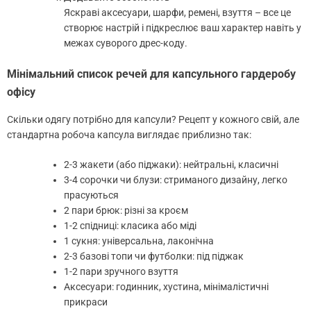
Яскраві аксесуари, шарфи, ремені, взуття – все це
створює настрій і підкреслює ваш характер навіть у
межах суворого дрес-коду.
Мінімальний список речей для капсульного гардеробу
офісу
Скільки одягу потрібно для капсули? Рецепт у кожного свій, але
стандартна робоча капсула виглядає приблизно так:
2-3 жакети (або піджаки): нейтральні, класичні
3-4 сорочки чи блузи: стриманого дизайну, легко
прасуються
2 пари брюк: різні за кроєм
1-2 спідниці: класика або міді
1 сукня: універсальна, лаконічна
2-3 базові топи чи футболки: під піджак
1-2 пари зручного взуття
Аксесуари: годинник, хустина, мінімалістичні
прикраси