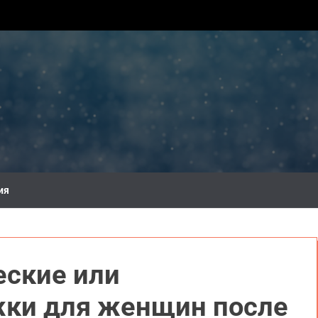
ия
еские или
ки для женщин после