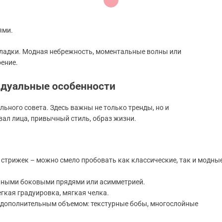
ями.
укладки. Модная небрежность, моментальные волны или
ение.
идуальные особенности
ьного совета. Здесь важны не только тренды, но и
вал лица, привычный стиль, образ жизни.
 стрижек – можно смело пробовать как классические, так и модны
енными боковыми прядями или асимметрией.
гкая градуировка, мягкая челка.
с дополнительным объемом: текстурные бобы, многослойные