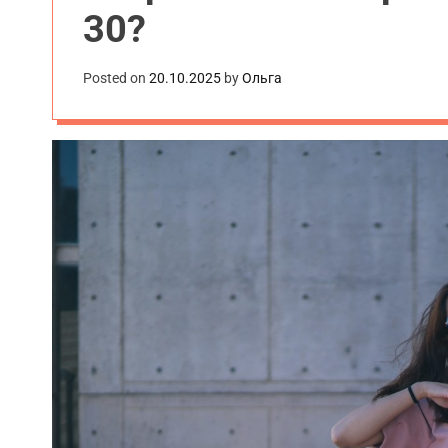
30?
.
u
a
Posted on
20.10.2025
by
Ольга