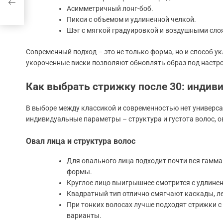
Асимметричный лонг-боб.
Пикси с объемом и удлиненной челкой.
Шэг с мягкой градуировкой и воздушными сло
Современный подход – это не только форма, но и способ 
укороченные виски позволяют обновлять образ под настро
Как выбрать стрижку после 30: индив
В выборе между классикой и современностью нет универсал
индивидуальные параметры – структура и густота волос, о
Овал лица и структура волос
Для овального лица подходит почти вся гамма
формы.
Круглое лицо выигрышнее смотрится с удлин
Квадратный тип отлично смягчают каскады, ле
При тонких волосах лучше подходят стрижки 
варианты.