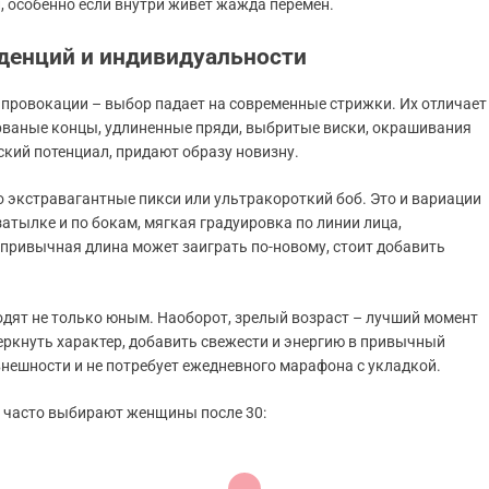
, особенно если внутри живет жажда перемен.
денций и индивидуальности
ой провокации – выбор падает на современные стрижки. Их отличает
 рваные концы, удлиненные пряди, выбритые виски, окрашивания
кий потенциал, придают образу новизну.
о экстравагантные пикси или ультракороткий боб. Это и вариации
атылке и по бокам, мягкая градуировка по линии лица,
привычная длина может заиграть по-новому, стоит добавить
дят не только юным. Наоборот, зрелый возраст – лучший момент
ркнуть характер, добавить свежести и энергию в привычный
 внешности и не потребует ежедневного марафона с укладкой.
 часто выбирают женщины после 30: