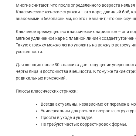
Многие считают, что после определенного возраста нельзя
Классические женские стрижки – это каре, длинный боб, к
знакомыми и безопасными, но это не значит, что они скучн
Ключевое преимущество классических вариантов – они под
мягкое удлиненное каре с плавной линией создает утончен
Такую стрижку можно легко уложить на важную встречу или
ухоженности.
Для женщин после 30 классика дает ощущение уверенности.
черты лица и достоинства внешности. К тому же такие стр
радикальных изменений.
Плюсы классических стрижек:
Всегда актуальны, независимо от перемен в мо
Универсальны для разного возраста, структуры
Просты в уходе и укладке.
Не требуют частых корректировок формы.