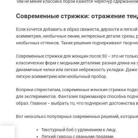
Тем не менее классика порой кажется чересчур сдержанной
Современные стрижки: отражение тен
Если хочется добавить в образ свежести, дерзости и легк
асимметрия, необычные линии, интересные детали: срезы,
необычных оттенков. Такие решения подчеркивают творчес
Современные стрижки для женщин после 30 – это не тольк
классических форм с модными деталями: разная длина на з
динамичные челки или легкая небрежность укладки. Даже 
легкую асимметрию или необычный пробор.
Вопреки стереотипам, современные женские стрижки подхо
для экспериментов. Фантазия парикмахера способна подче
образ. Главное – выбрать то, что подчеркнет достоинства
Вот несколько популярных современных решений, которые
Текстурный боб с удлинением к лицу.
я
Легкий гаврош с рваными прядями.