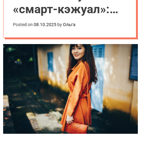
.
«смарт-кэжуал»:
u
a
простое
Posted on
08.10.2025
by
Ольга
объяснение с
примерами