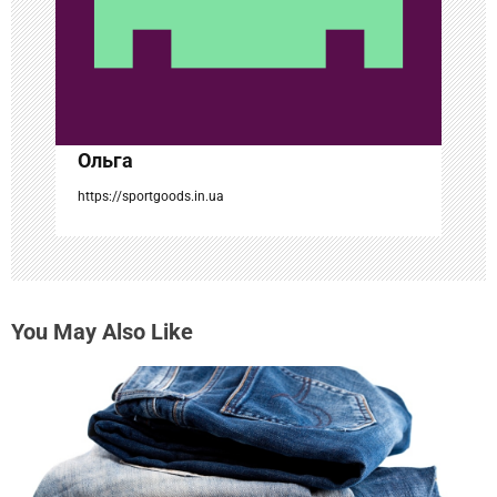
п
и
с
Ольга
я
https://sportgoods.in.ua
м
You May Also Like