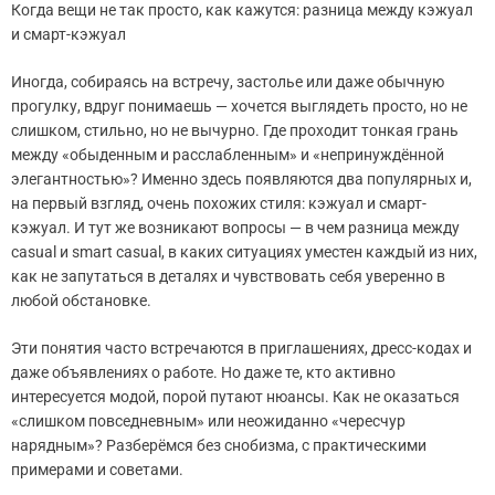
Когда вещи не так просто, как кажутся: разница между кэжуал
и смарт-кэжуал
Иногда, собираясь на встречу, застолье или даже обычную
прогулку, вдруг понимаешь — хочется выглядеть просто, но не
слишком, стильно, но не вычурно. Где проходит тонкая грань
между «обыденным и расслабленным» и «непринуждённой
элегантностью»? Именно здесь появляются два популярных и,
на первый взгляд, очень похожих стиля: кэжуал и смарт-
кэжуал. И тут же возникают вопросы — в чем разница между
casual и smart casual, в каких ситуациях уместен каждый из них,
как не запутаться в деталях и чувствовать себя уверенно в
любой обстановке.
Эти понятия часто встречаются в приглашениях, дресс-кодах и
даже объявлениях о работе. Но даже те, кто активно
интересуется модой, порой путают нюансы. Как не оказаться
«слишком повседневным» или неожиданно «чересчур
нарядным»? Разберёмся без снобизма, с практическими
примерами и советами.