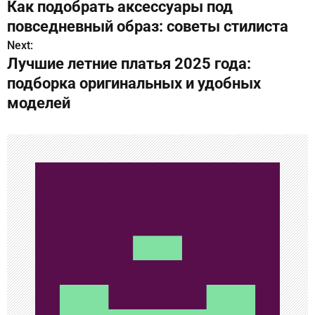
Как подобрать аксессуары под
а
повседневный образ: советы стилиста
в
Next:
Лучшие летние платья 2025 года:
и
подборка оригинальных и удобных
г
моделей
а
ц
и
я
п
о
з
а