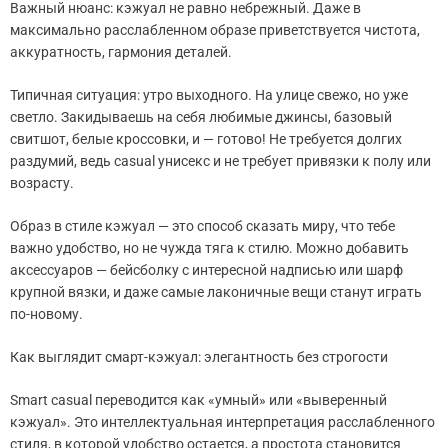
Важный нюанс: кэжуал не равно небрежный. Даже в
максимально расслабленном образе приветствуется чистота,
аккуратность, гармония деталей.
Типичная ситуация: утро выходного. На улице свежо, но уже
светло. Закидываешь на себя любимые джинсы, базовый
свитшот, белые кроссовки, и — готово! Не требуется долгих
раздумий, ведь casual унисекс и не требует привязки к полу или
возрасту.
Образ в стиле кэжуал — это способ сказать миру, что тебе
важно удобство, но не чужда тяга к стилю. Можно добавить
аксессуаров — бейсболку с интересной надписью или шарф
крупной вязки, и даже самые лаконичные вещи станут играть
по-новому.
Как выглядит смарт-кэжуал: элегантность без строгости
Smart casual переводится как «умный» или «выверенный
кэжуал». Это интеллектуальная интерпретация расслабленного
стиля, в которой удобство остается, а простота становится