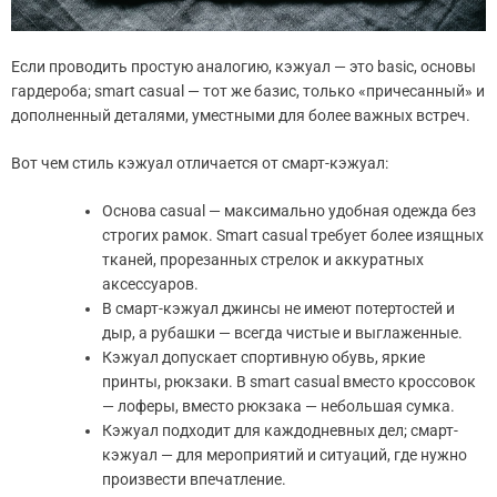
Если проводить простую аналогию, кэжуал — это basic, основы
гардероба; smart casual — тот же базис, только «причесанный» и
дополненный деталями, уместными для более важных встреч.
Вот чем стиль кэжуал отличается от смарт-кэжуал:
Основа casual — максимально удобная одежда без
строгих рамок. Smart casual требует более изящных
тканей, прорезанных стрелок и аккуратных
аксессуаров.
В смарт-кэжуал джинсы не имеют потертостей и
дыр, а рубашки — всегда чистые и выглаженные.
Кэжуал допускает спортивную обувь, яркие
принты, рюкзаки. В smart casual вместо кроссовок
— лоферы, вместо рюкзака — небольшая сумка.
Кэжуал подходит для каждодневных дел; смарт-
кэжуал — для мероприятий и ситуаций, где нужно
произвести впечатление.