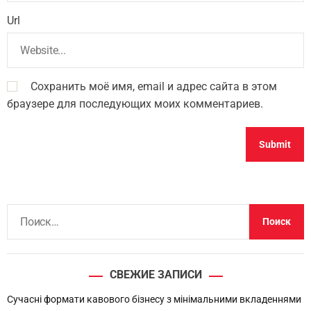
Url
Сохранить моё имя, email и адрес сайта в этом
браузере для последующих моих комментариев.
Н
а
й
т
СВЕЖИЕ ЗАПИСИ
и
:
Сучасні формати кавового бізнесу з мінімальними вкладеннями