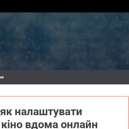
ия
 як налаштувати
 кіно вдома онлайн