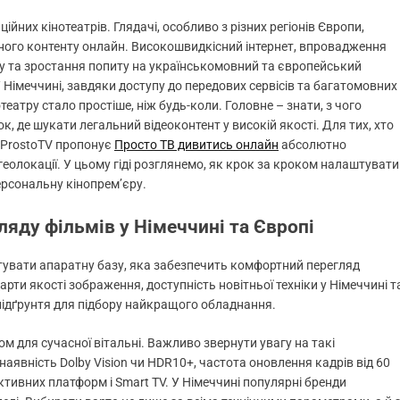
йних кінотеатрів. Глядачі, особливо з різних регіонів Європи,
зійного контенту онлайн. Високошвидкісний інтернет, впровадження
яду та зростання попиту на українськомовний та європейський
Німеччині, завдяки доступу до передових сервісів та багатомовних
еатру стало простіше, ніж будь-коли. Головне – знати, з чого
к, де шукати легальний відеоконтент у високій якості. Для тих, хто
я ProstoTV пропонує
Просто ТВ дивитись онлайн
абсолютно
еолокації. У цьому гіді розглянемо, як крок за кроком налаштувати
ерсональну кінопрем’єру.
ляду фільмів у Німеччині та Європі
отувати апаратну базу, яка забезпечить комфортний перегляд
арти якості зображення, доступність новітньої техніки у Німеччині т
підґрунтя для підбору найкращого обладнання.
м для сучасної вітальні. Важливо звернути увагу на такі
наявність Dolby Vision чи HDR10+, частота оновлення кадрів від 60
активних платформ і Smart TV. У Німеччині популярні бренди