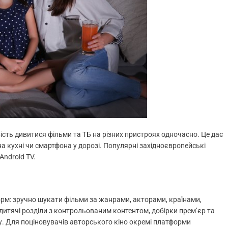
ть дивитися фільми та ТБ на різних пристроях одночасно. Це дає
а кухні чи смартфона у дорозі. Популярні західноєвропейські
Android TV.
рм: зручно шукати фільми за жанрами, акторами, країнами,
 дитячі розділи з контрольованим контентом, добірки прем’єр та
у. Для поціновувачів авторського кіно окремі платформи