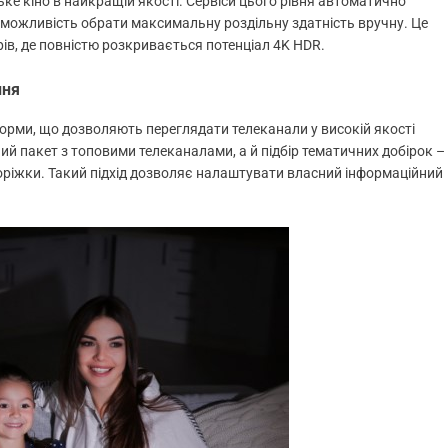
ке кіно в найкращій якості. Сервіси цього рівня автоматично
ь можливість обрати максимальну роздільну здатність вручну. Це
ів, де повністю розкривається потенціал 4K HDR.
ння
рми, що дозволяють переглядати телеканали у високій якості
ний пакет з топовими телеканалами, а й підбір тематичних добірок –
оріжки. Такий підхід дозволяє налаштувати власний інформаційний