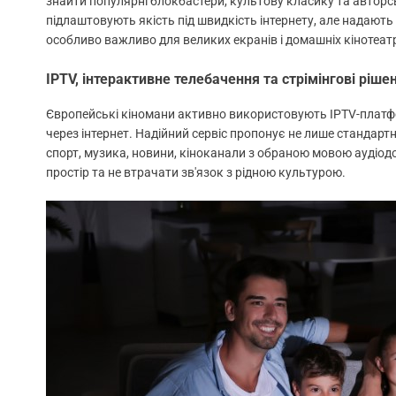
знайти популярні блокбастери, культову класику та авторсь
підлаштовують якість під швидкість інтернету, але надают
особливо важливо для великих екранів і домашніх кінотеатр
IPTV, інтерактивне телебачення та стрімінгові ріше
Європейські кіномани активно використовують IPTV-платфо
через інтернет. Надійний сервіс пропонує не лише стандарт
спорт, музика, новини, кіноканали з обраною мовою аудіод
простір та не втрачати зв'язок з рідною культурою.