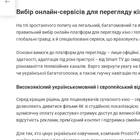
Вибір онлайн-сервісів для перегляду кі
На тлі зростаючого попиту на легальний, багатомовний та я
правильний вибір онлайн-платформ для перегляду кіно і те
глобальні гравці, а й спеціалізовані сервіси, що враховують 
Основні вимоги до платформ для перегляду – лише офіційні лі
здатності, адаптація під різні пристрої – від Smart TV до с
різноманіття телевізійних каналів. Варто звернути увагу н
чи української багатоголоски, а також гнучку навігацію по 
Високоякісний українськомовний і європейський ві
Серед кращих рішень для поціновувачів сучасного кіно – сер
дозволяють дивитися фільми 4K зі студійною локалізацією. 
щомісячну оплату користувач отримує доступ до великої бібл
відсутність реклами, прем’єрний контент і підтримка сімейн
Для тих, хто цінує українське озвучення, компанія ProstoT