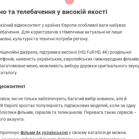
но та телебачення у високій якості
кісний відеоконтент у країнах Європи особливої ваги набуває
лебачення. Для користувачів з Німеччини актуальні не лише
мовні, культурні та технічні потреби регіону.
цензійні джерела, підтримка високої (HD, Full HD, 4K) роздільної
мартфонів, наявність українських, європейських і міжнародних фільмів
а багатомовне меню, можливість вибору доріжки оригінального звук
каталогу.
деоконтент
віси, які не тільки забезпечують багатий вибір новинок, але й
В Європі зростає популярність підпискових моделей, коли за одну
іотеки фільмів, серіалів та телеканалів. Перевага таких сервісів –
ого акаунта.
V пропонує
фільми 4к українською
у своєму каталозі де можна