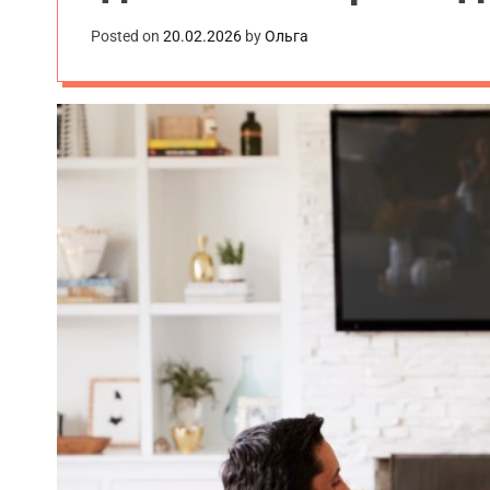
.
Posted on
20.02.2026
by
Ольга
u
a