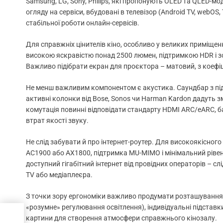
Samsung, LG, Sony, Philips, які пропонують OLED та QLED-мо
огляду на сервіси, вбудовані в телевізор (Android TV, webOS, 
стабільної роботи онлайн-сервісів.
Для справжніх цінителів кіно, особливо у великих приміще
високою яскравістю понад 2500 люмен, підтримкою HDR і зо
Важливо підібрати екран для проєктора – матовий, з коефі
Не менш важливим компонентом є акустика. Саундбар з підт
активні колонки від Bose, Sonos чи Harman Kardon дадуть зм
комутація повинні відповідати стандарту HDMI ARC/eARC, 
втрат якості звуку.
Не слід забувати й про інтернет-роутер. Для високоякісног
AC1900 або AX1800, підтримка MU-MIMO і мінімальний рівен
доступний гігабітний інтернет від провідних операторів – с
TV або медіаплеєра.
З точки зору ергономіки важливо продумати розташування м
«розумне» регулювання освітлення), індивідуальні підставки
картини для створення атмосфери справжнього кінозалу.
рами