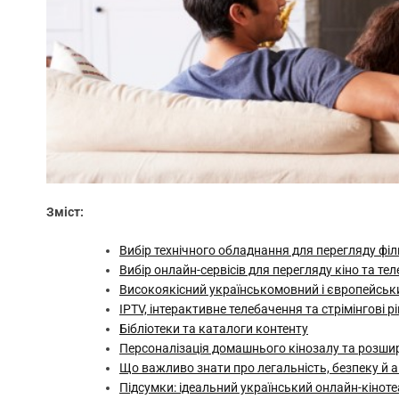
Зміст:
Вибір технічного обладнання для перегляду філь
Вибір онлайн-сервісів для перегляду кіно та тел
Високоякісний українськомовний і європейськ
IPTV, інтерактивне телебачення та стрімінгові р
Бібліотеки та каталоги контенту
Персоналізація домашнього кінозалу та розши
Що важливо знати про легальність, безпеку й ан
Підсумки: ідеальний український онлайн-кіноте