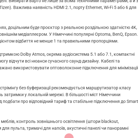
делі. Вибирати варто не лише за всіма технічними параметрами, а й 
Tizen). Важлива наявність HDMI 2.1, порту Ethernet, Wi-Fi 5 або 6 для
ннях, доцільним буде проєктор з реальною роздільною здатністю 4K,
внішнім медіаплеєром. У Німеччині популярні Optoma, BenQ, Epson.
цієнтом відбиття не менше 1 та правильними пропорціями.
римкою Dolby Atmos, окрема аудіосистема 5.1 або 7.1, компактні
огу відчути всі нюанси сучасного саунд-дизайну. Кабелі та
бажано використовувати оптоволоконне підключення для мінімізації
о стрімінгу без буферизації рекомендується маршрутизатор класу
ь затримки у локальній мережі. В більшості міст Німеччини
лід подбати про відповідний тариф та стабільне підключення до Smar
еблів, контроль зовнішнього освітлення (штори blackout,
 для пульта, тримачі для напоїв, акустичні панелі чи панорамні