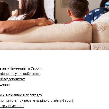
мів у Німеччині та Європі
ебачення у високій якості
ий відеоконтент
ішення
рені можливості перегляду
онімність при перегляді кіно онлайн у Європі
атр у Німеччині