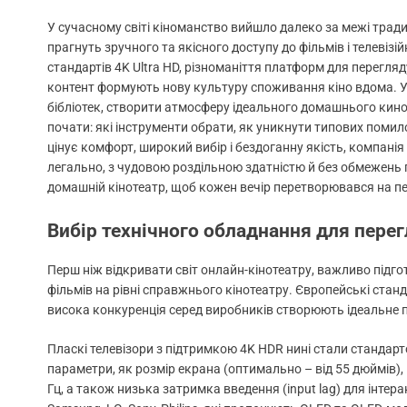
У сучасному світі кіноманство вийшло далеко за межі традиці
прагнуть зручного та якісного доступу до фільмів і телеві
стандартів 4K Ultra HD, різноманіття платформ для перегл
контент формують нову культуру споживання кіно вдома. У 
бібліотек, створити атмосферу ідеального домашнього кинот
почати: які інструменти обрати, як уникнути типових помило
цінує комфорт, широкий вибір і бездоганну якість, компані
легально, з чудовою роздільною здатністю й без обмежень г
домашній кінотеатр, щоб кожен вечір перетворювався на п
Вибір технічного обладнання для перег
Перш ніж відкривати світ онлайн-кінотеатру, важливо підг
фільмів на рівні справжнього кінотеатру. Європейські станд
висока конкуренція серед виробників створюють ідеальне 
Пласкі телевізори з підтримкою 4K HDR нині стали стандарто
параметри, як розмір екрана (оптимально – від 55 дюймів), 
Гц, а також низька затримка введення (input lag) для інтер